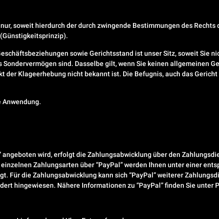
hl nur, soweit hierdurch der durch zwingende Bestimmungen des Rechts
(Günstigkeitsprinzip).
Geschäftsbeziehungen sowie Gerichtsstand ist unser Sitz, soweit Sie n
hes Sondervermögen sind. Dasselbe gilt, wenn Sie keinen allgemeinen G
t der Klageerhebung nicht bekannt ist. Die Befugnis, auch das Gerich
ne Anwendung.
 angeboten wird, erfolgt die Zahlungsabwicklung über den Zahlungsdiens
ie einzelnen Zahlungsarten über “PayPal” werden Ihnen unter einer ent
gt. Für die Zahlungsabwicklung kann sich “PayPal” weiterer Zahlungsdi
dert hingewiesen. Nähere Informationen zu “PayPal” finden Sie unte