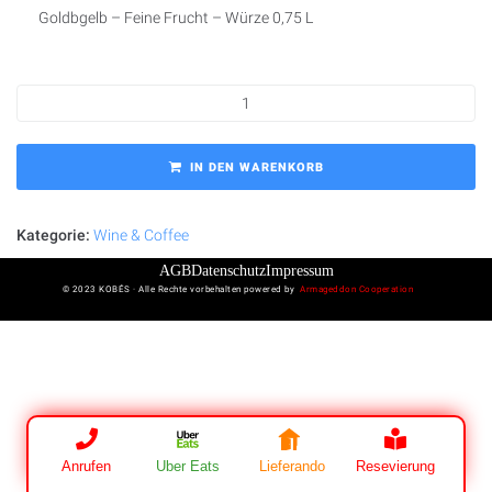
Goldbgelb – Feine Frucht – Würze 0,75 L
IN DEN WARENKORB
Kategorie:
Wine & Coffee
AGB
Datenschutz
Impressum
© 2023 KOBÉS · Alle Rechte vorbehalten powered by
Armageddon Cooperation
Anrufen
Uber Eats
Lieferando
Resevierung