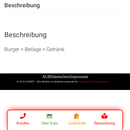
Beschreibung
Beschreibung
Burger + Beilage + Getränk
AGB
Datenschutz
Impressum
© 2023 KOBÉS · Alle Rechte vorbehalten powered by
Armageddon Cooperation
Anrufen
Uber Eats
Lieferando
Resevierung